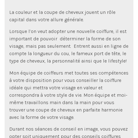
La couleur et la coupe de cheveux jouent un rôle
capital dans votre allure générale.
Lorsque l’on veut adopter une nouvelle coiffure, il est
important de pouvoir déterminer la forme de son
visage, mais pas seulement.
Entrent aussi en ligne de
compte la longueur du cou, le fameux port de tête, le
type de cheveux, la personnalité ainsi que le lifestyle!
Mon équipe de coiffeurs met toutes ses compétences
à votre disposition pour vous conseiller la coiffure
idéale qui mettra votre visage en valeur et
correspondra à votre style de vie. Mon équipe et moi-
même travaillons main dans la main pour vous
trouver une coupe de cheveux en parfaite harmonie
avec la forme de votre visage.
Durant nos séances de conseil en image, vous pouvez
Vous avez décidé d’améliorer l’impact de votre
opter soit uniquement pour des conseils coiffures
apparence, mais ne savez pas par où