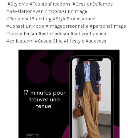
#StyleMe #FashionFreedom #GestionDuTemps
#RévélationÀVenir #ConseilEnImage
#PersonnalBranding #StyleProfessionnel
#ConseilEnMode #imagepersonnelle #personalimage
#conseilensoi #estimedesoi #selfconfidence
#selfesteem #CasualChic #lifestyle #success