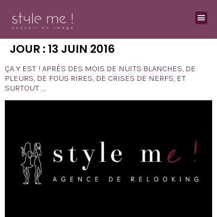
JOUR :
13 JUIN 2016
ÇA Y EST ! APRÈS DES MOIS DE NUITS BLANCHES, DE
PLEURS, DE FOUS RIRES, DE CRISES DE NERFS, ET
SURTOUT ….